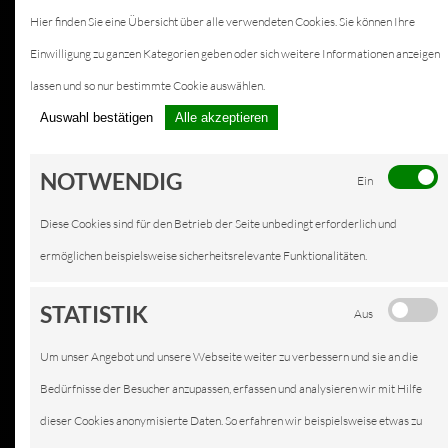
Hier finden Sie eine Übersicht über alle verwendeten Cookies. Sie können Ihre
Einwilligung zu ganzen Kategorien geben oder sich weitere Informationen anzeigen
lassen und so nur bestimmte Cookie auswählen.
Auswahl bestätigen
Alle akzeptieren
NOTWENDIG
Ein
Diese Cookies sind für den Betrieb der Seite unbedingt erforderlich und
ermöglichen beispielsweise sicherheitsrelevante Funktionalitäten.
STATISTIK
Aus
Um unser Angebot und unsere Webseite weiter zu verbessern und sie an die
Bedürfnisse der Besucher anzupassen, erfassen und analysieren wir mit Hilfe
dieser Cookies anonymisierte Daten. So erfahren wir beispielsweise etwas zu