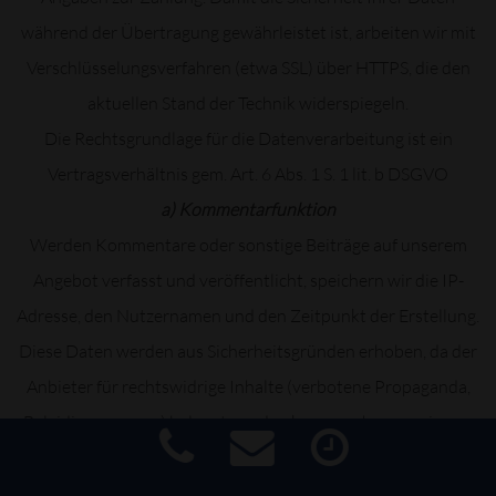
während der Übertragung gewährleistet ist, arbeiten wir mit
Verschlüsselungsverfahren (etwa SSL) über HTTPS, die den
aktuellen Stand der Technik widerspiegeln.
Die Rechtsgrundlage für die Datenverarbeitung ist ein
Vertragsverhältnis gem. Art. 6 Abs. 1 S. 1 lit. b DSGVO
a) Kommentarfunktion
Werden Kommentare oder sonstige Beiträge auf unserem
Angebot verfasst und veröffentlicht, speichern wir die IP-
Adresse, den Nutzernamen und den Zeitpunkt der Erstellung.
Diese Daten werden aus Sicherheitsgründen erhoben, da der
Anbieter für rechtswidrige Inhalte (verbotene Propaganda,
Beleidigungen u.a.) belangt werden kann, auch wenn sie von
dritter Seite erstellt wurden. In einem solchen Fall dienen die
Informationen dazu, die Identität des Verfassers zu ermitteln.