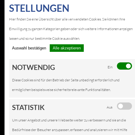
STELLUNGEN
Hier finden Sie eine Übersicht über alle verwendeten Cookies. Sie können Ihre
Einwilligung zu ganzen Kategorien geben oder sich weitere Informationen anzeigen
lassen und so nur bestimmte Cookie auswählen.
Auswahl bestätigen
Alle akzeptieren
NOTWENDIG
Ein
Diese Cookies sind für den Betrieb der Seite unbedingt erforderlich und
ermöglichen beispielsweise sicherheitsrelevante Funktionalitäten.
STATISTIK
Aus
Um unser Angebot und unsere Webseite weiter zu verbessern und sie an die
Bedürfnisse der Besucher anzupassen, erfassen und analysieren wir mit Hilfe