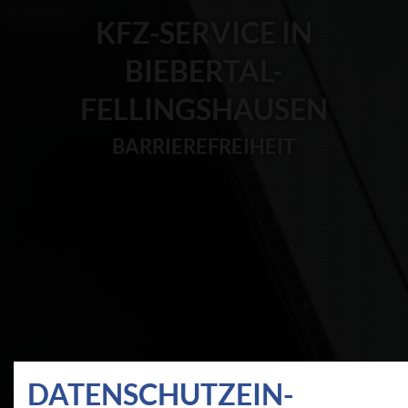
KFZ-SERVICE IN
BIEBERTAL-
FELLINGSHAUSEN
BARRIEREFREIHEIT
DATEN­SCHUTZ­EIN­