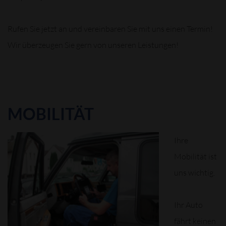
Rufen Sie jetzt an und vereinbaren Sie mit uns einen Termin!
Wir überzeugen Sie gern von unseren Leistungen!
MOBILITÄT
Ihre
Mobilität ist
uns wichtig.
Ihr Auto
fährt keinen