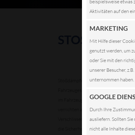
beispielsweise etwas 
Aktivitäten auf den ei
MARKETING
STOSSDÄMPFE
Mit Hilfe dieser Cooki
genutzt werden, um zu
oder Sie mit den rich
unserer Besucher, z.B
unternommen haben.
Stoßdämpfer gehören zu den wichtigs
Fahrzeuges geht. Sie federn Schwing
GOOGLE DIEN
im Fahrzeug ruhig bleibt. Stoßdämpfe
verrichten auf jedem Meter Strecke ih
Durch Ihre Zustimmun
Verschlissene Stoßdämpfer haben gr
ausliefern. Sollten Si
die Sicherheit. Denn defekte Stoßdä
nicht alle Inhalte die