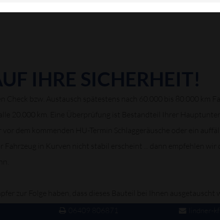
ängern.
AUF IHRE SICHERHEIT!
 Check bzw. Austausch spätestens nach 60.000 bis 80.000 km Fahr
alle 20.000 km. Eine Überprüfung ist Bestandteil Ihrer Hauptunter
er vor dem kommenden HU-Termin Schlaggeräusche oder ein auffäll
 Fahrzeug in Kurven nicht stabil erscheint ... dann empfehlen wir
nn.
pfer zur Folge haben, dass dieses Bauteil bei Ihnen ausgetausch
g:
06409 806871
lindner-k