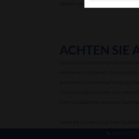
beeinflussen und den Bremsweg verl
ACHTEN SIE 
Grundsätzlich empfehlen Experten den
Hersteller) und danach die Kontrolle 
erreichten Kilometerlaufleistung od
Geschwindigkeit) hören oder wenn Ihr
Ihrer Stoßdämpfer bei einem Fachma
Sollte die Überprüfung Ihrer Stoßdäm
Arbeiten zu unserem Leistungsumfan
06409 2872