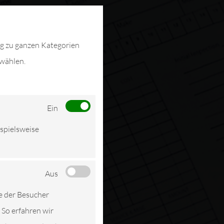
ng zu ganzen Kategorien
swählen.
Ein
ispielsweise
Aus
e der Besucher
 So erfahren wir