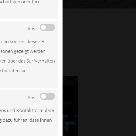
schäftigen oder Ihre
Aus
n. So können diese z.B.
ersonen gezeigt werden
nen über das Surfverhalten
tivitäten sie
Aus
deos und Kontaktformulare
ng dazu führen, dass Ihnen