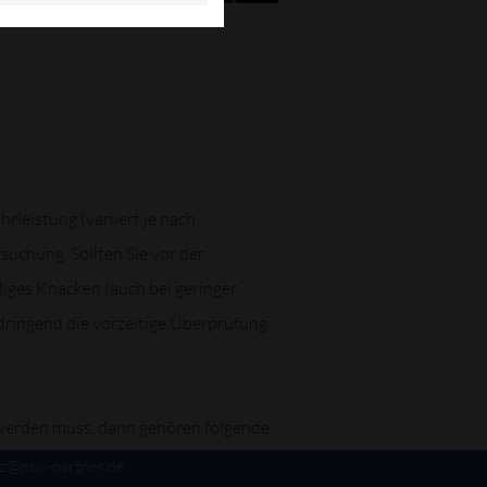
leistung (variiert je nach
suchung. Sollten Sie vor der
iges Knacken (auch bei geringer
 dringend die vorzeitige Überprüfung
t werden muss, dann gehören folgende
fz@psw-partner.de