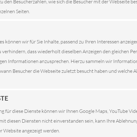
zu den Besucherzahlen, wie sich die Besucher mit der Webseite be
nzelnen Seiten.
R-SERVICE
es können wir für Sie Inhalte, passend zu Ihren Interessen anzeige
 verhindern, dass wiederholt dieselben Anzeigen den gleichen P
tigen Informationen anzusprechen. Hierzu sammeln wir Informatio
. wann Besucher die Webseite zuletzt besucht haben und welche Ak
ten Komponenten, wenn es um die Sicherheit Ihres
ungen infolge von Straßenunebenheiten ab, sodass es
STE
r haben während der Fahrt daher nie Ruhe – sie
ren Dienst.
g für diese Dienste können wir Ihnen Google Maps, YouTube Vi
avierende Auswirkungen auf den Fahrkomfort und auf
e mit diesen Diensten nicht einverstanden sein, kann Ihre Ablehnu
mpfer können das Fahr- und Lenkverhalten negativ
ser Website angezeigt werden.