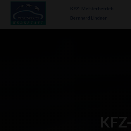
KFZ- Meisterbetrieb
Bernhard Lindner
KFZ-