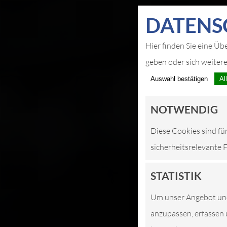
DATEN­S
Hier finden Sie eine Üb
geben oder sich weiter
Auswahl bestätigen
Al
NOTWENDIG
Diese Cookies sind fü
sicherheitsrelevante 
STATISTIK
Um unser Angebot und 
anzupassen, erfassen 